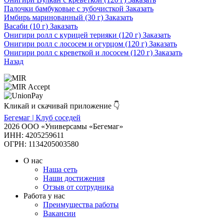
Палочки бамбуковые с зубочисткой
Заказать
Имбирь маринованный (30 г)
Заказать
Васаби (10 г)
Заказать
Онигири ролл с курицей терияки (120 г)
Заказать
Онигири ролл с лососем и огурцом (120 г)
Заказать
Онигири ролл с креветкой и лососем (120 г)
Заказать
Назад
Кликай и скачивай приложение 👇
Бегемаг | Клуб соседей
2026 ООО «Универсамы «Бегемаг»
ИНН: 4205259611
ОГРН: 1134205003580
О нас
Наша сеть
Наши достижения
Отзыв от сотрудника
Работа у нас
Преимущества работы
Вакансии