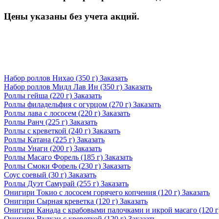
Цены указаны без учета акций.
Набор роллов Нихао (350 г)
Заказать
Набор роллов Мидл Лав Ин (350 г)
Заказать
Роллы гейша (220 г)
Заказать
Роллы филадельфия с огурцом (270 г)
Заказать
Роллы лава с лососем (220 г)
Заказать
Роллы Ранч (225 г)
Заказать
Роллы с креветкой (240 г)
Заказать
Роллы Катана (225 г)
Заказать
Роллы Унаги (200 г)
Заказать
Роллы Масаго Форель (185 г)
Заказать
Роллы Смоки Форель (230 г)
Заказать
Соус соевый (30 г)
Заказать
Роллы Дуэт Самурай (255 г)
Заказать
Онигири Токио с лососем горячего копчения (120 г)
Заказать
Онигири Сырная креветка (120 г)
Заказать
Онигири Канада с крабовыми палочками и икрой масаго (120 
Онигири Вулкан с креветкой (120 г)
Заказать