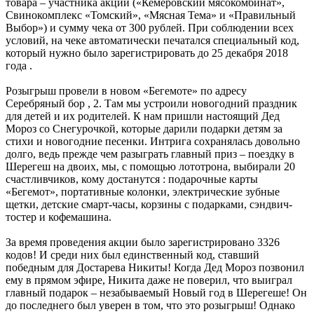
товара – участника акции («Кемеровский мясокомбинат»,
Свинокомплекс «Томский», «Мясная Тема» и «Правильный
Выбор») и сумму чека от 300 рублей. При соблюдении всех
условий, на чеке автоматически печатался специальный код,
который нужно было зарегистрировать до 25 декабря 2018
года .
Розыгрыш провели в новом «Бегемоте» по адресу
Серебряный бор , 2. Там мы устроили новогодний праздник
для детей и их родителей. К нам пришли настоящий Дед
Мороз со Снегурочкой, которые дарили подарки детям за
стихи и новогодние песенки. Интрига сохранялась довольно
долго, ведь прежде чем разыграть главный приз – поездку в
Шерегеш на двоих, мы, с помощью лототрона, выбирали 20
счастливчиков, кому достанутся : подарочные карты
«Бегемот», портативные колонки, электрические зубные
щетки, детские смарт-часы, корзины с подарками, сэндвич-
тостер и кофемашина.
За время проведения акции было зарегистрировано 3326
кодов! И среди них был единственный код, ставший
победным для Достарева Никиты! Когда Дед Мороз позвонил
ему в прямом эфире, Никита даже не поверил, что выиграл
главный подарок – незабываемый Новый год в Шерегеше! Он
до последнего был уверен в том, что это розыгрыш! Однако