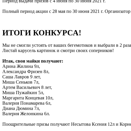
Период выдачи призов с 4 июня по 30 июня 2021 г.
Полный период акции с 28 мая по 30 июня 2021 г. Организато
ИТОГИ КОНКУРСА!
Мы не смогли устоять от ваших бегемотиков и выбрали в 2 раз
Листай карусель картинок и смотри своих соперников!
Итак, свои майки получают:
Арина Жилина 9л,
Александра Фризен 8л,
Саша Лавров 9 лет,
Миша Сеньков 7л,
Артем Васильевич 8 лет,
Миша Пужайкин 5л,
Маргарита Концевая 10л,
Валерия Понамарева 6л,
Диана Дюмина 7л,
Валерия Желонкина 6л.
Поощрительные призы получают Несытова Ксения 12л и Корне