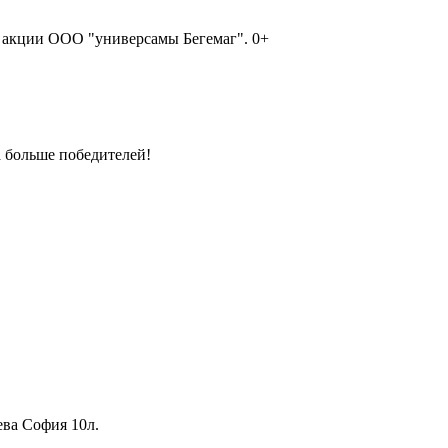
р акции ООО "универсамы Бегемаг". 0+
а больше победителей!
ва София 10л.