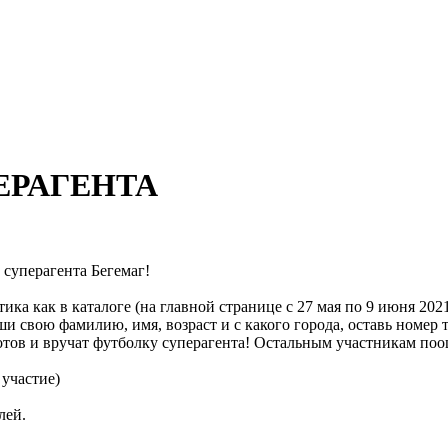
ЕРАГЕНТА
 суперагента Бегемаг!
 как в каталоге (на главной странице с 27 мая по 9 июня 2021 г
и свою фамилию, имя, возраст и с какого города, оставь номер т
отов и вручат футболку суперагента! Остальным участникам п
 участие)
елей.